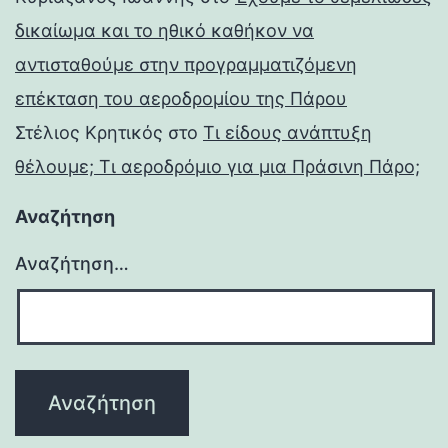
δικαίωμα και το ηθικό καθήκον να
αντισταθούμε στην προγραμματιζόμενη
επέκταση του αεροδρομίου της Πάρου
Στέλιος Κρητικός
στο
Τι είδους ανάπτυξη
θέλουμε; Τι αεροδρόμιο για μια Πράσινη Πάρο;
Αναζήτηση
Αναζήτηση…