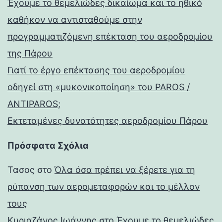
Έχουμε το θεμελιώδες δικαίωμα και το ηθικό
καθήκον να αντισταθούμε στην
προγραμματιζόμενη επέκταση του αεροδρομίου
της Πάρου
Γιατί το έργο επέκτασης του αεροδρομίου
οδηγεί στη «μυκονικοποίηση» του PAROS /
ANTIPAROS;
Εκτεταμένες δυνατότητες αεροδρομίου Πάρου
Πρόσφατα Σχόλια
Τασος
στο
Όλα όσα πρέπει να ξέρετε για τη
ρύπανση των αερομεταφορών και το μέλλον
τους
Κυριαζάνος Ιωάννης
στο
Έχουμε το θεμελιώδες